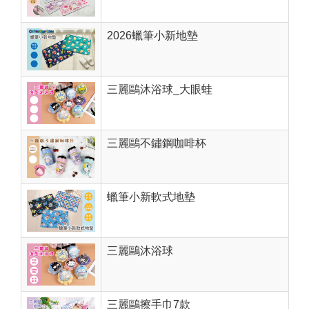
2026蠟筆小新地墊
三麗鷗沐浴球_大眼蛙
三麗鷗不鏽鋼咖啡杯
蠟筆小新軟式地墊
三麗鷗沐浴球
三麗鷗擦手巾7款