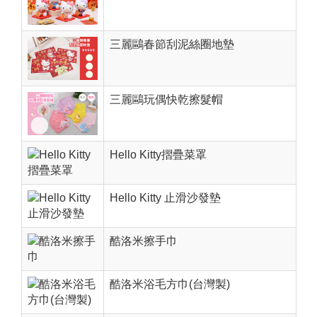
三麗鷗春節刮泥絲圈地墊
三麗鷗玩偶快乾擦髮帽
Hello Kitty摺疊菜罩
Hello Kitty 止滑沙發墊
酷洛米擦手巾
酷洛米浴毛方巾(台灣製)