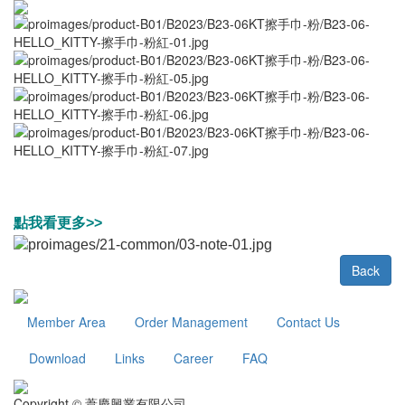
點我看更多>>
Back
Member Area
Order Management
Contact Us
Download
Links
Career
FAQ
Copyright © 葦慶興業有限公司