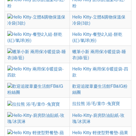
粉
Hello Kitty-立體&購物保溫保
冷袋(3款)
Hello Kitty-餐墊2入組-餅乾
(紅)/氣球(粉)
蠟筆小新 兩用保冷暖提袋-睡
衣(綠/藍)
Hello Kitty 兩用保冷暖提袋-四
款
歡迎追蹤葦慶生活館FB&IG粉
絲團
拉拉熊 浴/毛/童巾-兔寶寶
Hello-Kitty-廚房防油貼紙-玫
瑰/冰淇淋
Hello Kitty 輕便型野餐墊-蘋果