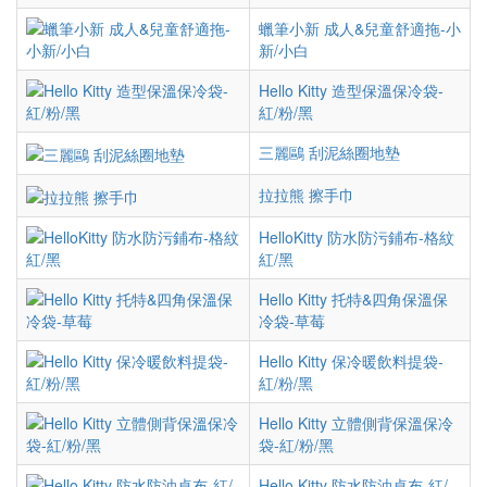
蠟筆小新 成人&兒童舒適拖-小
新/小白
Hello Kitty 造型保溫保冷袋-
紅/粉/黑
三麗鷗 刮泥絲圈地墊
拉拉熊 擦手巾
HelloKitty 防水防污鋪布-格紋
紅/黑
Hello Kitty 托特&四角保溫保
冷袋-草莓
Hello Kitty 保冷暖飲料提袋-
紅/粉/黑
Hello Kitty 立體側背保溫保冷
袋-紅/粉/黑
Hello Kitty 防水防油桌布-紅/