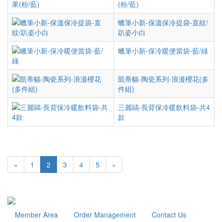
(粉/藍)
蠟筆小新-保溫保冷提袋-直紋/
趴姿小白
蠟筆小新-保冷暖便當袋-藍/綠
凱蒂貓-陶瓷系列-浪漫櫻花(多
件組)
三麗鷗-長背保冷暖飲料袋-共4
款
«
1
2
3
4
5
»
Member Area
Order Management
Contact Us