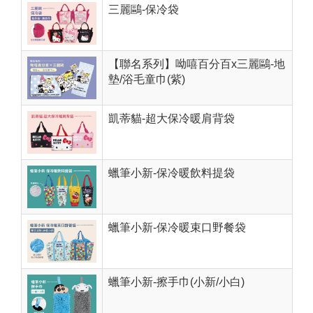
三麗鷗-保冷袋
【聯名系列】呦嘻百分百x三麗鷗-地
墊/浴毛童巾(紫)
凱蒂貓-超大保冷暖肩背袋
蠟筆小新-保冷暖飲料提袋
蠟筆小新-保冷暖束口野餐袋
蠟筆小新-擦手巾(小新/小白)