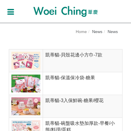
Home
News
News
凱蒂貓-貝殼花邊小方巾-7款
凱蒂貓-保溫保冷袋-糖果
凱蒂貓-3入保鮮碗-糖果/櫻花
凱蒂貓-碗盤吸水墊加厚款-早餐/小
熊/料理/蛋糕