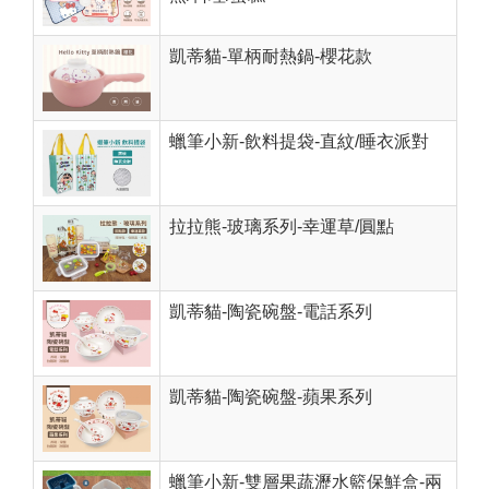
凱蒂貓-單柄耐熱鍋-櫻花款
蠟筆小新-飲料提袋-直紋/睡衣派對
拉拉熊-玻璃系列-幸運草/圓點
凱蒂貓-陶瓷碗盤-電話系列
凱蒂貓-陶瓷碗盤-蘋果系列
蠟筆小新-雙層果蔬瀝水籃保鮮盒-兩