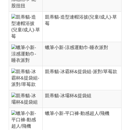
凱蒂貓-造型連帽浴披(兒童/成人)-草
莓
蠟筆小新-涼感運動巾-睡衣派對
凱蒂貓-冰霸杯&提袋組-派對/草莓款
凱蒂貓-冰壩杯&提袋組
蠟筆小新-平口褲-動感超人/飛機