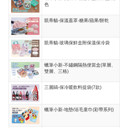
色
凱蒂貓-保溫蓋罩-糖果/蘋果/餅乾
凱蒂貓-玻璃保鮮盒附保溫保冷袋
蠟筆小新-不鏽鋼隔熱便當盒(單層、
雙層、三格)
三麗鷗-保冷暖飲料提袋(7款)
蠟筆小新-地墊/浴毛童巾(彩帶系列)