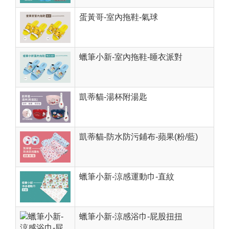
蛋黃哥-室內拖鞋-氣球
蠟筆小新-室內拖鞋-睡衣派對
凱蒂貓-湯杯附湯匙
凱蒂貓-防水防污鋪布-蘋果(粉/藍)
蠟筆小新-涼感運動巾-直紋
蠟筆小新-涼感浴巾-屁股扭扭