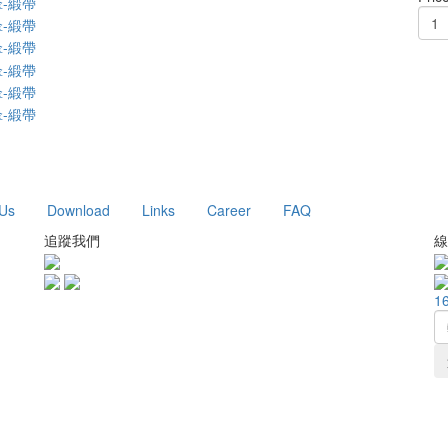
 Us
Download
Links
Career
FAQ
追蹤我們
線
1