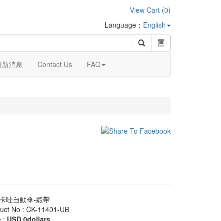
View Cart (0)
Language：
English
最新消息
Contact Us
FAQ
卡哇自動傘-緞帶
uct No : CK-11401-UB
e :
USD 0dollars