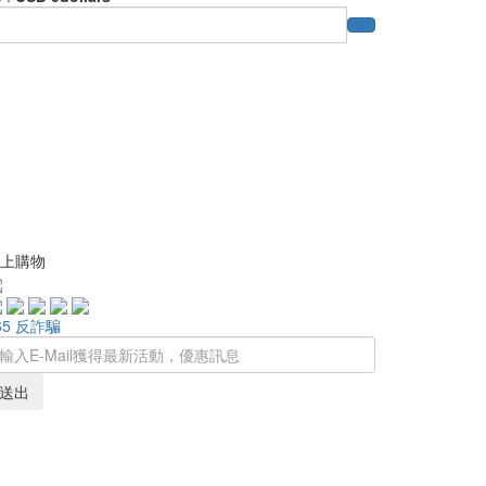
上購物
65 反詐騙
送出