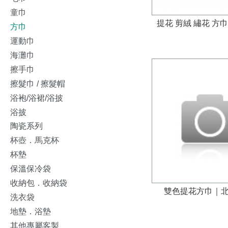
童巾
提花 剪絨 繡花 方
方巾
運動巾
海灘巾
擦手巾
擦髮巾 / 擦髮帽
浴袍/浴裙/浴披
浴披
陶瓷系列
杯壺．馬克杯
杯墊
保溫保冷袋
收納包．收納袋
雙色提花方巾｜
洗衣袋
地墊．浴墊
其他專屬客製