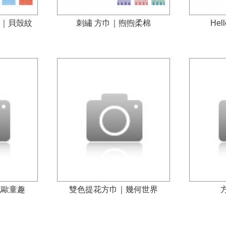
巾｜貝殼紋
刺繡 方巾｜煦煦柔棉
Hel
北歐童趣
雙色提花方巾｜幾何世界