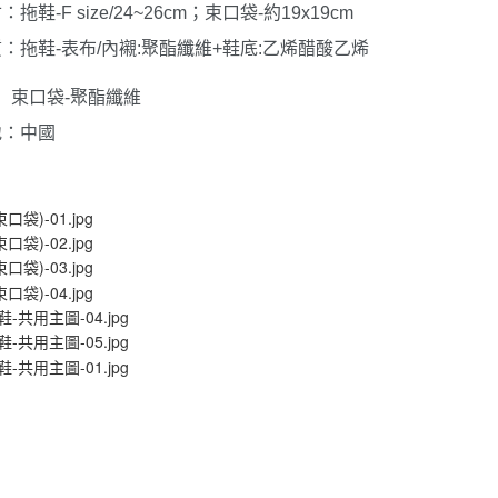
寸：拖鞋
-F size/24~26cm
；束口袋
-
約
19x19cm
質：拖鞋
-
表布
/
內襯
:
聚酯纖維
+
鞋底
:
乙烯醋酸乙烯
；
口袋
-
聚酯纖維
地：中國