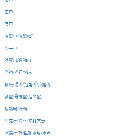
童巾
方巾
擦髮巾/擦髮帽*
擦手巾
涼感巾/運動巾
浴袍/浴裙/浴披
餐碗/湯碗/泡麵碗/拉麵碗
餐盤/分隔盤/造型盤
耐熱鍋/湯鍋
馬克杯/湯杯/茶杯茶壺
冰霸杯/保溫瓶/水瓶/水壺