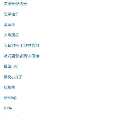
美樂蒂/酷洛米
雙星仙子
蛋黃哥
人魚漢頓
大耳狗/布丁狗/帕恰狗
哈妮鹿/酷企鵝/大眼蛙
蠟筆小新
櫻桃小丸子
拉拉熊
酷MA萌
NYA-