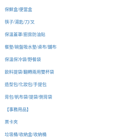
保鮮盒/便當盒
筷子/湯匙/刀/叉
保溫蓋罩/廚房防油貼
餐墊/碗盤吸水墊/桌布/舖布
保溫保冷袋/野餐袋
飲料提袋/翻轉兩用雙杯袋
造型包/化妝包/手提包
背包/帆布袋/提袋/側背袋
【事務用品】
票卡夾
垃圾桶/收納盒/收納桶