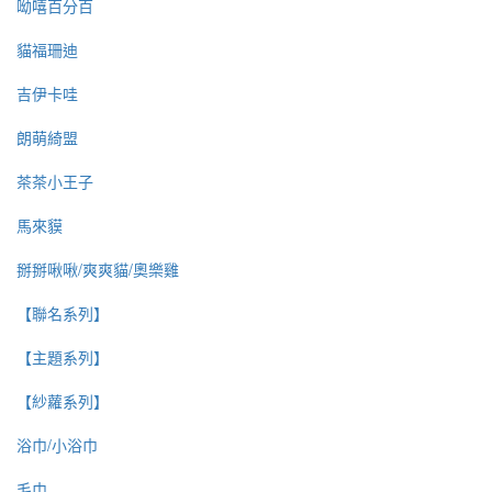
呦嘻百分百
貓福珊迪
吉伊卡哇
朗萌綺盟
茶茶小王子
馬來貘
掰掰啾啾/爽爽貓/奧樂雞
【聯名系列】
【主題系列】
【紗蘿系列】
浴巾/小浴巾
毛巾