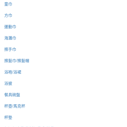
童巾
方巾
運動巾
海灘巾
擦手巾
擦髮巾/擦髮帽
浴袍/浴裙
浴披
餐具碗盤
杯壺/馬克杯
杯墊