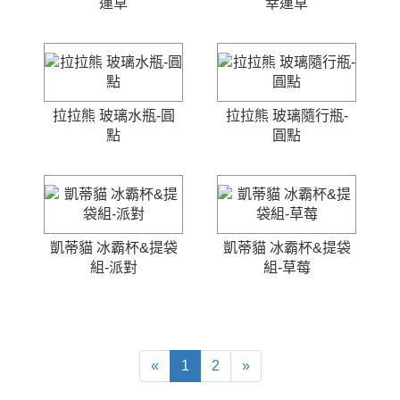
運草
幸運草
拉拉熊 玻璃水瓶-圓
拉拉熊 玻璃隨行瓶-
點
圓點
凱蒂貓 冰霸杯&提袋
凱蒂貓 冰霸杯&提袋
組-派對
組-草莓
«
1
2
»