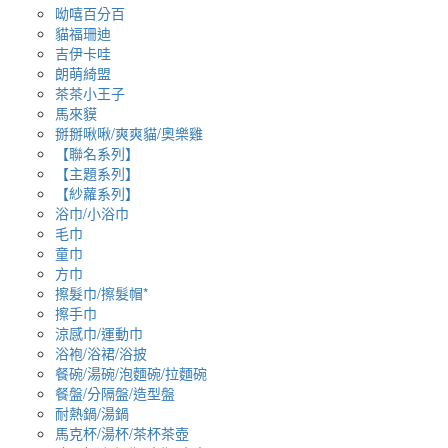
呦嘻百分百
貓福珊迪
吉伊卡哇
朗萌綺盟
茶茶小王子
馬來貘
掰掰啾啾/爽爽貓/奧樂雞
【聯名系列】
【主題系列】
【紗蘿系列】
浴巾/小浴巾
毛巾
童巾
方巾
擦髮巾/擦髮帽*
擦手巾
涼感巾/運動巾
浴袍/浴裙/浴披
餐碗/湯碗/泡麵碗/拉麵碗
餐盤/分隔盤/造型盤
耐熱鍋/湯鍋
馬克杯/湯杯/茶杯茶壺