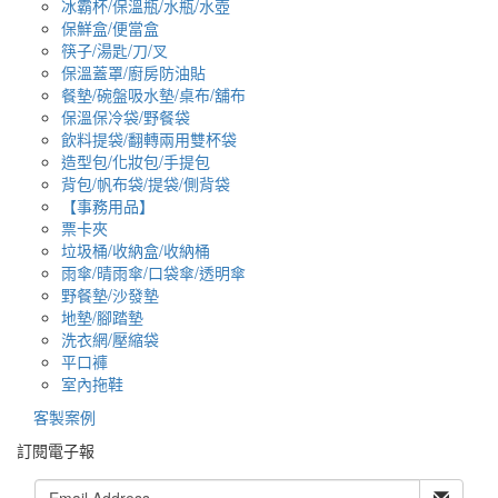
冰霸杯/保溫瓶/水瓶/水壺
保鮮盒/便當盒
筷子/湯匙/刀/叉
保溫蓋罩/廚房防油貼
餐墊/碗盤吸水墊/桌布/舖布
保溫保冷袋/野餐袋
飲料提袋/翻轉兩用雙杯袋
造型包/化妝包/手提包
背包/帆布袋/提袋/側背袋
【事務用品】
票卡夾
垃圾桶/收納盒/收納桶
雨傘/晴雨傘/口袋傘/透明傘
野餐墊/沙發墊
地墊/腳踏墊
洗衣網/壓縮袋
平口褲
室內拖鞋
客製案例
訂閱電子報