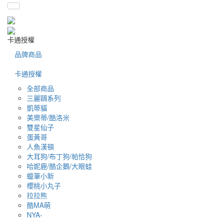
卡通授權
品牌商品
卡通授權
全部商品
三麗鷗系列
凱蒂貓
美樂蒂/酷洛米
雙星仙子
蛋黃哥
人魚漢頓
大耳狗/布丁狗/帕恰狗
哈妮鹿/酷企鵝/大眼蛙
蠟筆小新
櫻桃小丸子
拉拉熊
酷MA萌
NYA-