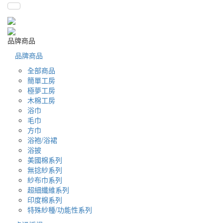
品牌商品
品牌商品
全部商品
簡單工房
極夢工房
木棉工房
浴巾
毛巾
方巾
浴袍/浴裙
浴披
美國棉系列
無捻紗系列
紗布巾系列
超細纖維系列
印度棉系列
特殊紗種/功能性系列