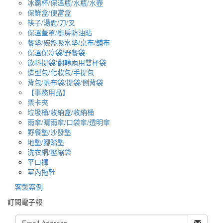
冰霸杯/保溫瓶/水瓶/水壺
保鮮盒/便當盒
筷子/湯匙/刀/叉
保溫蓋罩/廚房防油貼
餐墊/碗盤吸水墊/桌布/舖布
保溫保冷袋/野餐袋
飲料提袋/翻轉兩用雙杯袋
造型包/化妝包/手提包
背包/帆布袋/提袋/側背袋
【事務用品】
票卡夾
垃圾桶/收納盒/收納桶
雨傘/晴雨傘/口袋傘/透明傘
野餐墊/沙發墊
地墊/腳踏墊
洗衣網/壓縮袋
平口褲
室內拖鞋
客製案例
訂閱電子報