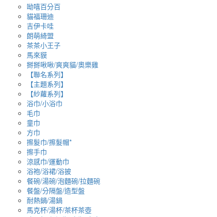
呦嘻百分百
貓福珊迪
吉伊卡哇
朗萌綺盟
茶茶小王子
馬來貘
掰掰啾啾/爽爽貓/奧樂雞
【聯名系列】
【主題系列】
【紗蘿系列】
浴巾/小浴巾
毛巾
童巾
方巾
擦髮巾/擦髮帽*
擦手巾
涼感巾/運動巾
浴袍/浴裙/浴披
餐碗/湯碗/泡麵碗/拉麵碗
餐盤/分隔盤/造型盤
耐熱鍋/湯鍋
馬克杯/湯杯/茶杯茶壺