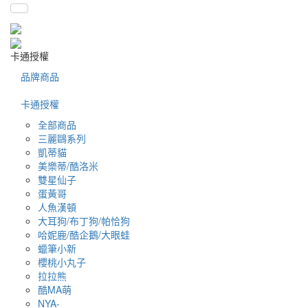
卡通授權
品牌商品
卡通授權
全部商品
三麗鷗系列
凱蒂貓
美樂蒂/酷洛米
雙星仙子
蛋黃哥
人魚漢頓
大耳狗/布丁狗/帕恰狗
哈妮鹿/酷企鵝/大眼蛙
蠟筆小新
櫻桃小丸子
拉拉熊
酷MA萌
NYA-