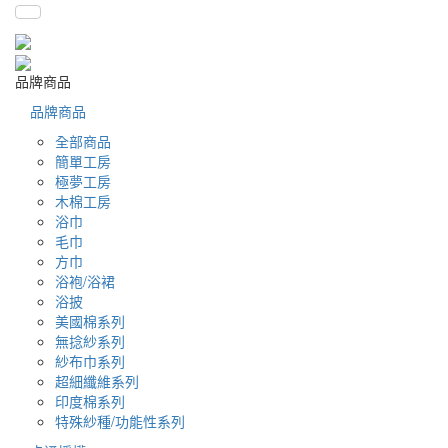
品牌商品
品牌商品
全部商品
簡單工房
極夢工房
木棉工房
浴巾
毛巾
方巾
浴袍/浴裙
浴披
美國棉系列
無捻紗系列
紗布巾系列
超細纖維系列
印度棉系列
特殊紗種/功能性系列