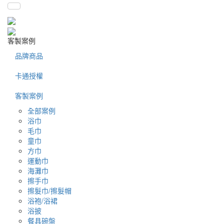
客製案例
品牌商品
卡通授權
客製案例
全部案例
浴巾
毛巾
童巾
方巾
運動巾
海灘巾
擦手巾
擦髮巾/擦髮帽
浴袍/浴裙
浴披
餐具碗盤