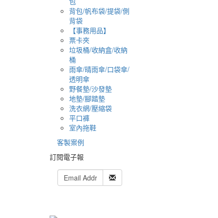
包
背包/帆布袋/提袋/側
背袋
【事務用品】
票卡夾
垃圾桶/收納盒/收納
桶
雨傘/晴雨傘/口袋傘/
透明傘
野餐墊/沙發墊
地墊/腳踏墊
洗衣網/壓縮袋
平口褲
室內拖鞋
客製案例
訂閱電子報