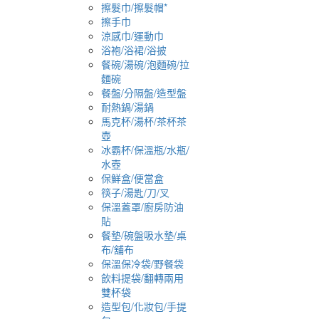
擦髮巾/擦髮帽*
擦手巾
涼感巾/運動巾
浴袍/浴裙/浴披
餐碗/湯碗/泡麵碗/拉
麵碗
餐盤/分隔盤/造型盤
耐熱鍋/湯鍋
馬克杯/湯杯/茶杯茶
壺
冰霸杯/保溫瓶/水瓶/
水壺
保鮮盒/便當盒
筷子/湯匙/刀/叉
保溫蓋罩/廚房防油
貼
餐墊/碗盤吸水墊/桌
布/舖布
保溫保冷袋/野餐袋
飲料提袋/翻轉兩用
雙杯袋
造型包/化妝包/手提