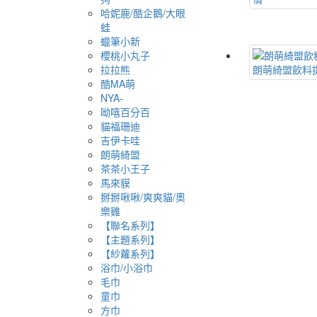
哈妮鹿/酷企鵝/大眼
蛙
蠟筆小新
櫻桃小丸子
拉拉熊
朗萌綺盟飲料
酷MA萌
NYA-
呦嘻百分百
貓福珊迪
吉伊卡哇
朗萌綺盟
茶茶小王子
馬來貘
掰掰啾啾/爽爽貓/奧
樂雞
【聯名系列】
【主題系列】
【紗蘿系列】
浴巾/小浴巾
毛巾
童巾
方巾