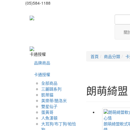
(05)584-1188
關
卡通授權
首頁
商品分類
卡
品牌商品
卡通授權
全部商品
朗萌綺盟
三麗鷗系列
凱蒂貓
美樂蒂/酷洛米
雙星仙子
蛋黃哥
人魚漢頓
大耳狗/布丁狗/帕恰
朗萌綺盟軟式
狗
情