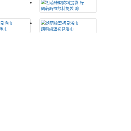
朗萌綺盟飲料提袋-綠
毛巾
朗萌綺盟初見浴巾