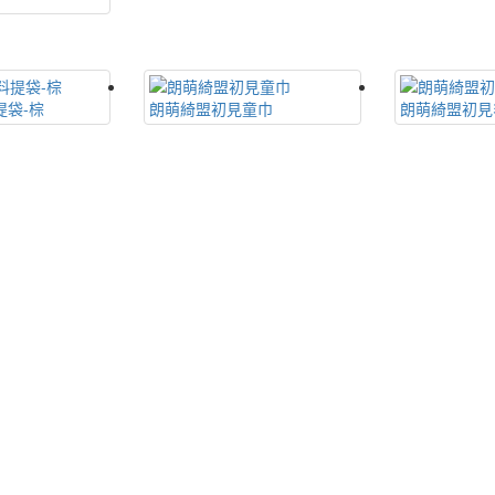
提袋-棕
朗萌綺盟初見童巾
朗萌綺盟初見