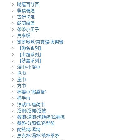
呦嘻百分百
貓福珊迪
吉伊卡哇
朗萌綺盟
茶茶小王子
馬來貘
掰掰啾啾/爽爽貓/奧樂雞
【聯名系列】
【主題系列】
【紗蘿系列】
浴巾/小浴巾
毛巾
童巾
方巾
擦髮巾/擦髮帽*
擦手巾
涼感巾/運動巾
浴袍/浴裙/浴披
餐碗/湯碗/泡麵碗/拉麵碗
餐盤/分隔盤/造型盤
耐熱鍋/湯鍋
馬克杯/湯杯/茶杯茶壺