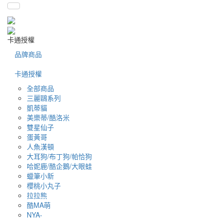
卡通授權
品牌商品
卡通授權
全部商品
三麗鷗系列
凱蒂貓
美樂蒂/酷洛米
雙星仙子
蛋黃哥
人魚漢頓
大耳狗/布丁狗/帕恰狗
哈妮鹿/酷企鵝/大眼蛙
蠟筆小新
櫻桃小丸子
拉拉熊
酷MA萌
NYA-