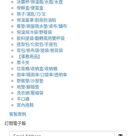
冰霸杯/保溫瓶/水瓶/水壺
保鮮盒/便當盒
筷子/湯匙/刀/叉
保溫蓋罩/廚房防油貼
餐墊/碗盤吸水墊/桌布/舖布
保溫保冷袋/野餐袋
飲料提袋/翻轉兩用雙杯袋
造型包/化妝包/手提包
背包/帆布袋/提袋/側背袋
【事務用品】
票卡夾
垃圾桶/收納盒/收納桶
雨傘/晴雨傘/口袋傘/透明傘
野餐墊/沙發墊
地墊/腳踏墊
洗衣網/壓縮袋
平口褲
室內拖鞋
客製案例
訂閱電子報