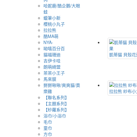
哈妮鹿/酷企鵝/大眼
蛙
蠟筆小新
櫻桃小丸子
拉拉熊
酷MA萌
NYA-
呦嘻百分百
貓福珊迪
凱蒂貓 貝殼花
吉伊卡哇
朗萌綺盟
茶茶小王子
馬來貘
掰掰啾啾/爽爽貓/奧
樂雞
拉拉熊 紗布小
【聯名系列】
【主題系列】
【紗蘿系列】
浴巾/小浴巾
毛巾
童巾
方巾