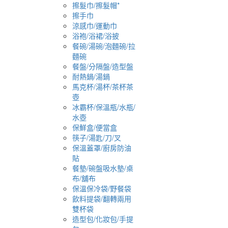
擦髮巾/擦髮帽*
擦手巾
涼感巾/運動巾
浴袍/浴裙/浴披
餐碗/湯碗/泡麵碗/拉
麵碗
餐盤/分隔盤/造型盤
耐熱鍋/湯鍋
馬克杯/湯杯/茶杯茶
壺
冰霸杯/保溫瓶/水瓶/
水壺
保鮮盒/便當盒
筷子/湯匙/刀/叉
保溫蓋罩/廚房防油
貼
餐墊/碗盤吸水墊/桌
布/舖布
保溫保冷袋/野餐袋
飲料提袋/翻轉兩用
雙杯袋
造型包/化妝包/手提