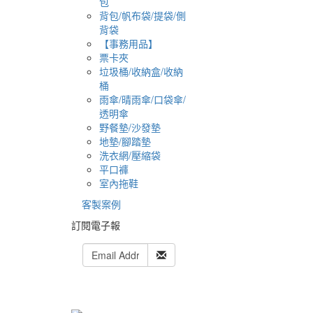
包
背包/帆布袋/提袋/側
背袋
【事務用品】
票卡夾
垃圾桶/收納盒/收納
桶
雨傘/晴雨傘/口袋傘/
透明傘
野餐墊/沙發墊
地墊/腳踏墊
洗衣網/壓縮袋
平口褲
室內拖鞋
客製案例
訂閱電子報