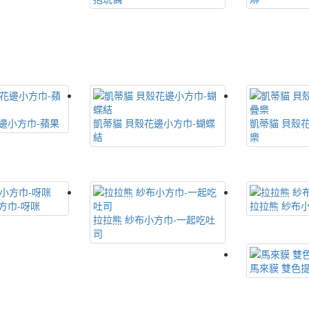
邊小方巾-蘋果
凱蒂貓 貝殼花邊小方巾-蝴蝶
凱蒂貓 貝殼
結
樂
方巾-呀咪
拉拉熊 紗布
拉拉熊 紗布小方巾-一起吃吐
司
馬來貘 雙色