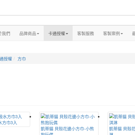
於我們
品牌商品
卡通授權
客製服務
客製案例
通授權
方巾
水方巾3入
凱蒂貓 貝殼花邊小方巾-小熊
凱蒂貓 貝殼
抱玩偶
淋