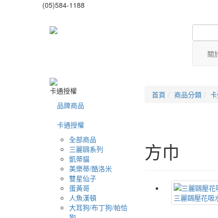
(05)584-1188
關
卡通授權
首頁
商品分類
卡
品牌商品
卡通授權
全部商品
方巾
三麗鷗系列
凱蒂貓
美樂蒂/酷洛米
雙星仙子
蛋黃哥
人魚漢頓
三麗鷗壓花吸
大耳狗/布丁狗/帕恰
狗