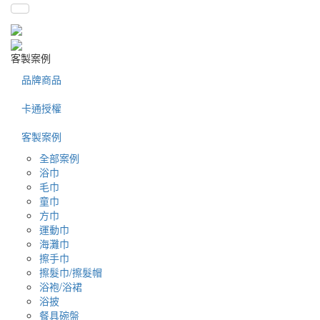
客製案例
品牌商品
卡通授權
客製案例
全部案例
浴巾
毛巾
童巾
方巾
運動巾
海灘巾
擦手巾
擦髮巾/擦髮帽
浴袍/浴裙
浴披
餐具碗盤