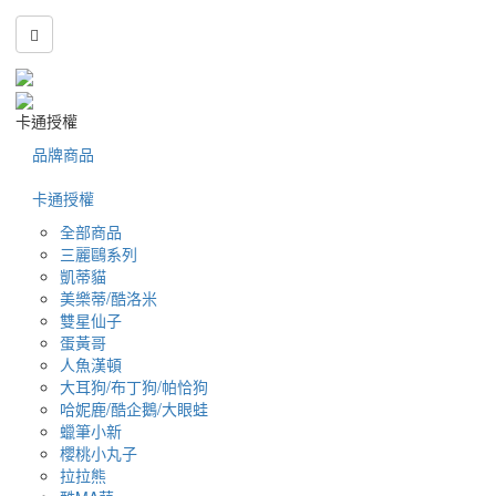
卡通授權
品牌商品
卡通授權
全部商品
三麗鷗系列
凱蒂貓
美樂蒂/酷洛米
雙星仙子
蛋黃哥
人魚漢頓
大耳狗/布丁狗/帕恰狗
哈妮鹿/酷企鵝/大眼蛙
蠟筆小新
櫻桃小丸子
拉拉熊