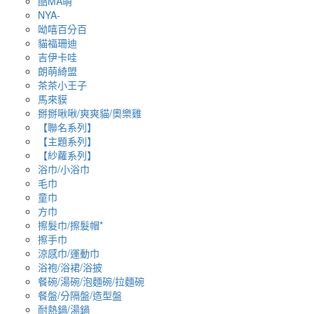
酷MA萌
NYA-
呦嘻百分百
貓福珊迪
吉伊卡哇
朗萌綺盟
茶茶小王子
馬來貘
掰掰啾啾/爽爽貓/奧樂雞
【聯名系列】
【主題系列】
【紗蘿系列】
浴巾/小浴巾
毛巾
童巾
方巾
擦髮巾/擦髮帽*
擦手巾
涼感巾/運動巾
浴袍/浴裙/浴披
餐碗/湯碗/泡麵碗/拉麵碗
餐盤/分隔盤/造型盤
耐熱鍋/湯鍋