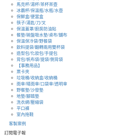
馬克杯/湯杯/茶杯茶壺
冰霸杯/保溫瓶/水瓶/水壺
保鮮盒/便當盒
筷子/湯匙/刀/叉
保溫蓋罩/廚房防油貼
餐墊/碗盤吸水墊/桌布/舖布
保溫保冷袋/野餐袋
飲料提袋/翻轉兩用雙杯袋
造型包/化妝包/手提包
背包/帆布袋/提袋/側背袋
【事務用品】
票卡夾
垃圾桶/收納盒/收納桶
雨傘/晴雨傘/口袋傘/透明傘
野餐墊/沙發墊
地墊/腳踏墊
洗衣網/壓縮袋
平口褲
室內拖鞋
客製案例
訂閱電子報