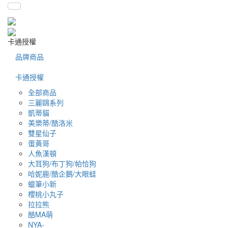
卡通授權
品牌商品
卡通授權
全部商品
三麗鷗系列
凱蒂貓
美樂蒂/酷洛米
雙星仙子
蛋黃哥
人魚漢頓
大耳狗/布丁狗/帕恰狗
哈妮鹿/酷企鵝/大眼蛙
蠟筆小新
櫻桃小丸子
拉拉熊
酷MA萌
NYA-