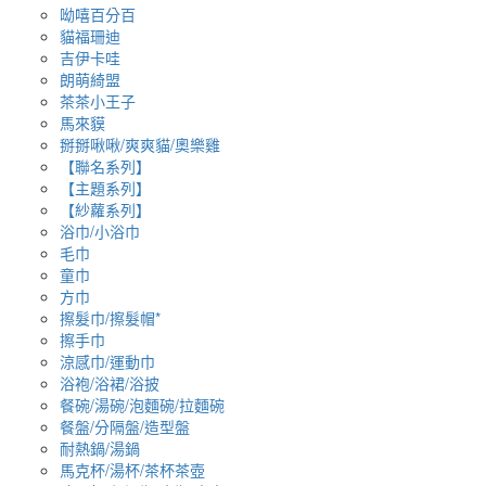
呦嘻百分百
貓福珊迪
吉伊卡哇
朗萌綺盟
茶茶小王子
馬來貘
掰掰啾啾/爽爽貓/奧樂雞
【聯名系列】
【主題系列】
【紗蘿系列】
浴巾/小浴巾
毛巾
童巾
方巾
擦髮巾/擦髮帽*
擦手巾
涼感巾/運動巾
浴袍/浴裙/浴披
餐碗/湯碗/泡麵碗/拉麵碗
餐盤/分隔盤/造型盤
耐熱鍋/湯鍋
馬克杯/湯杯/茶杯茶壺