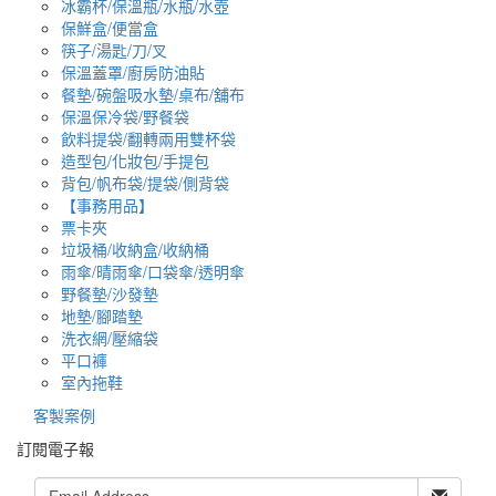
冰霸杯/保溫瓶/水瓶/水壺
保鮮盒/便當盒
筷子/湯匙/刀/叉
保溫蓋罩/廚房防油貼
餐墊/碗盤吸水墊/桌布/舖布
保溫保冷袋/野餐袋
飲料提袋/翻轉兩用雙杯袋
造型包/化妝包/手提包
背包/帆布袋/提袋/側背袋
【事務用品】
票卡夾
垃圾桶/收納盒/收納桶
雨傘/晴雨傘/口袋傘/透明傘
野餐墊/沙發墊
地墊/腳踏墊
洗衣網/壓縮袋
平口褲
室內拖鞋
客製案例
訂閱電子報