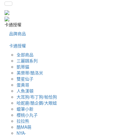
卡通授權
品牌商品
卡通授權
全部商品
三麗鷗系列
凱蒂貓
美樂蒂/酷洛米
雙星仙子
蛋黃哥
人魚漢頓
大耳狗/布丁狗/帕恰狗
哈妮鹿/酷企鵝/大眼蛙
蠟筆小新
櫻桃小丸子
拉拉熊
酷MA萌
NYA-