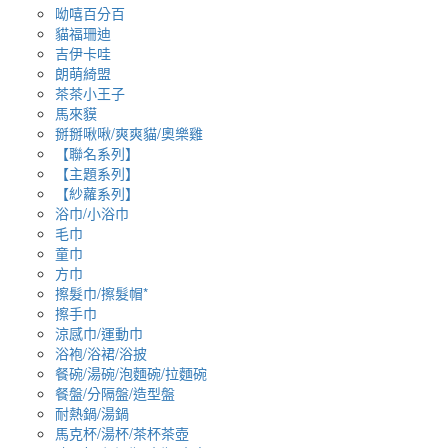
呦嘻百分百
貓福珊迪
吉伊卡哇
朗萌綺盟
茶茶小王子
馬來貘
掰掰啾啾/爽爽貓/奧樂雞
【聯名系列】
【主題系列】
【紗蘿系列】
浴巾/小浴巾
毛巾
童巾
方巾
擦髮巾/擦髮帽*
擦手巾
涼感巾/運動巾
浴袍/浴裙/浴披
餐碗/湯碗/泡麵碗/拉麵碗
餐盤/分隔盤/造型盤
耐熱鍋/湯鍋
馬克杯/湯杯/茶杯茶壺