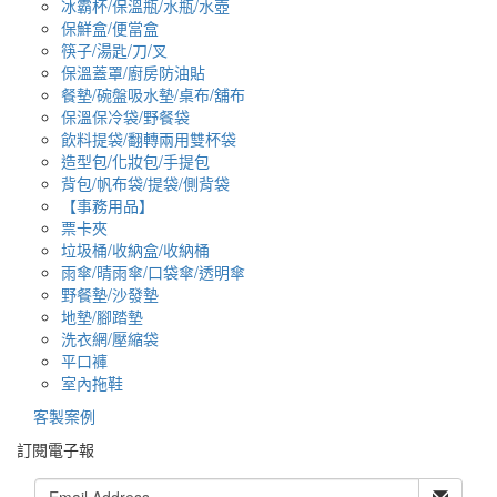
冰霸杯/保溫瓶/水瓶/水壺
保鮮盒/便當盒
筷子/湯匙/刀/叉
保溫蓋罩/廚房防油貼
餐墊/碗盤吸水墊/桌布/舖布
保溫保冷袋/野餐袋
飲料提袋/翻轉兩用雙杯袋
造型包/化妝包/手提包
背包/帆布袋/提袋/側背袋
【事務用品】
票卡夾
垃圾桶/收納盒/收納桶
雨傘/晴雨傘/口袋傘/透明傘
野餐墊/沙發墊
地墊/腳踏墊
洗衣網/壓縮袋
平口褲
室內拖鞋
客製案例
訂閱電子報