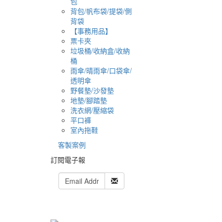
包
背包/帆布袋/提袋/側
背袋
【事務用品】
票卡夾
垃圾桶/收納盒/收納
桶
雨傘/晴雨傘/口袋傘/
透明傘
野餐墊/沙發墊
地墊/腳踏墊
洗衣網/壓縮袋
平口褲
室內拖鞋
客製案例
訂閱電子報