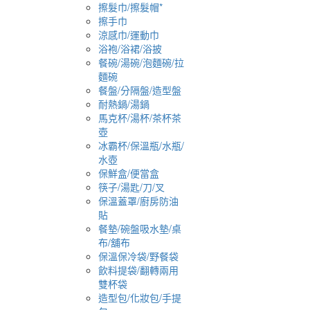
擦髮巾/擦髮帽*
擦手巾
涼感巾/運動巾
浴袍/浴裙/浴披
餐碗/湯碗/泡麵碗/拉
麵碗
餐盤/分隔盤/造型盤
耐熱鍋/湯鍋
馬克杯/湯杯/茶杯茶
壺
冰霸杯/保溫瓶/水瓶/
水壺
保鮮盒/便當盒
筷子/湯匙/刀/叉
保溫蓋罩/廚房防油
貼
餐墊/碗盤吸水墊/桌
布/舖布
保溫保冷袋/野餐袋
飲料提袋/翻轉兩用
雙杯袋
造型包/化妝包/手提