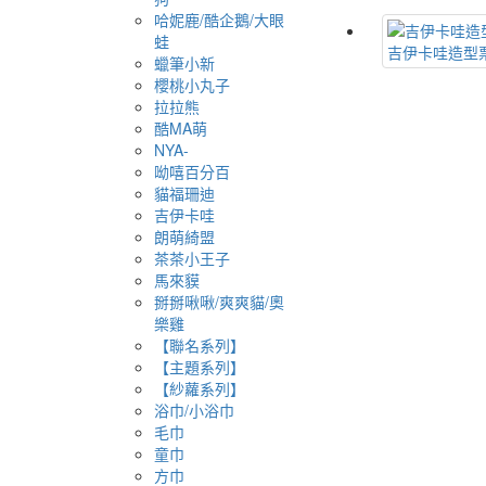
哈妮鹿/酷企鵝/大眼
蛙
吉伊卡哇造型
蠟筆小新
櫻桃小丸子
拉拉熊
酷MA萌
NYA-
呦嘻百分百
貓福珊迪
吉伊卡哇
朗萌綺盟
茶茶小王子
馬來貘
掰掰啾啾/爽爽貓/奧
樂雞
【聯名系列】
【主題系列】
【紗蘿系列】
浴巾/小浴巾
毛巾
童巾
方巾