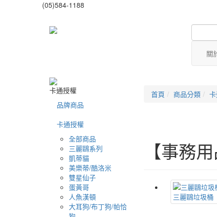
(05)584-1188
關
卡通授權
首頁
商品分類
卡
品牌商品
卡通授權
全部商品
【事務用
三麗鷗系列
凱蒂貓
美樂蒂/酷洛米
雙星仙子
蛋黃哥
人魚漢頓
三麗鷗垃圾桶
大耳狗/布丁狗/帕恰
狗